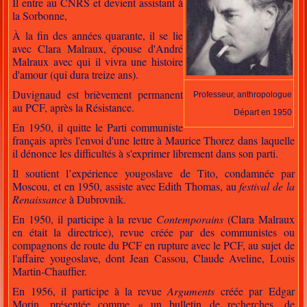
Il entre au CNRS et devient assistant à
la Sorbonne,
À la fin des années quarante, il se lie
avec Clara Malraux, épouse d'André
Malraux avec qui il vivra une histoire
d'amour (qui dura treize ans).
Duvignaud est brièvement permanent
Professeur, anthropologue
au PCF, après la Résistance.
Départ en 1950
En 1950, il quitte le Parti communiste
français après l'envoi d'une lettre à Maurice Thorez dans laquelle
il dénonce les difficultés à s'exprimer librement dans son parti.
Il soutient l’expérience yougoslave de Tito, condamnée par
Moscou, et en 1950, assiste avec Edith Thomas, au
festival de la
Renaissance
à Dubrovnik.
En 1950, il participe à la revue
Contemporains
(Clara Malraux
en était la directrice), revue créée par des communistes ou
compagnons de route du PCF en rupture avec le PCF, au sujet de
l'affaire yougoslave, dont Jean Cassou, Claude Aveline, Louis
Martin-Chauffier.
En 1956, il participe à la revue
Arguments
créée par Edgar
Morin, présentée comme « un bulletin de recherches, de