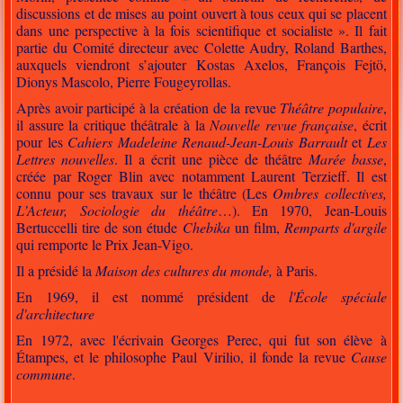
discussions et de mises au point ouvert à tous ceux qui se placent
dans une perspective à la fois scientifique et socialiste ». Il fait
partie du Comité directeur avec Colette Audry, Roland Barthes,
auxquels viendront s’ajouter Kostas Axelos, François Fejtö,
Dionys Mascolo, Pierre Fougeyrollas.
Après avoir participé à la création de la revue
Théâtre populaire
,
il assure la critique théâtrale à la
Nouvelle revue française
, écrit
pour les
Cahiers Madeleine Renaud-Jean-Louis Barrault
et
Les
Lettres nouvelles
. Il a écrit une pièce de théâtre
Marée basse
,
créée par Roger Blin avec notamment Laurent Terzieff. Il est
connu pour ses travaux sur le théâtre (Les
Ombres collectives,
L’Acteur, Sociologie du théâtre
…). En 1970, Jean-Louis
Bertuccelli tire de son étude
Chebika
un film,
Remparts d'argile
qui remporte le Prix Jean-Vigo.
Il a présidé la
Maison des cultures du monde,
à Paris.
En 1969, il est nommé président de
l'École spéciale
d'architecture
En 1972, avec l'écrivain Georges Perec, qui fut son élève à
Étampes, et le philosophe Paul Virilio, il fonde la revue
Cause
commune
.