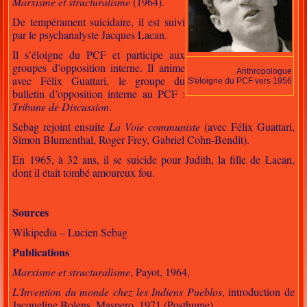
Marxisme et structuralisme
(1964).
De tempérament suicidaire, il est suivi
par le psychanalyste Jacques Lacan.
Il s’éloigne du PCF et participe aux
groupes d’opposition interne. Il anime
Anthropologue
avec Félix Guattari, le groupe du
S'éloigne du PCF vers 1956
bulletin d’opposition interne au PCF :
Tribune de Discussion
.
Sebag rejoint ensuite
La Voie communiste
(avec Félix Guattari,
Simon Blumenthal, Roger Frey,
Gabriel Cohn-Bendit
).
En 1965, à 32 ans, il se suicide pour Judith, la fille de Lacan,
dont il était tombé amoureux fou.
Sources
Wikipedia – Lucien Sebag
Publications
Marxisme et structuralisme
, Payot, 1964,
L'Invention du monde chez les Indiens Pueblos
, introduction de
Jacqueline Bolens, Maspero, 1971 (Posthume),