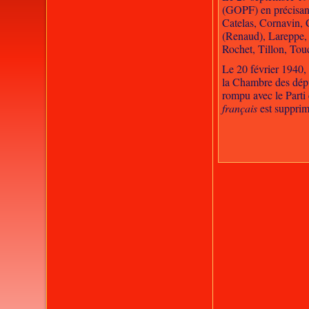
(GOPF) en précisant
Catelas, Cornavin, 
(Renaud), Lareppe, 
Rochet, Tillon, Tou
Le 20 février 1940
la Chambre des dépu
rompu avec le Parti 
français
est supprim