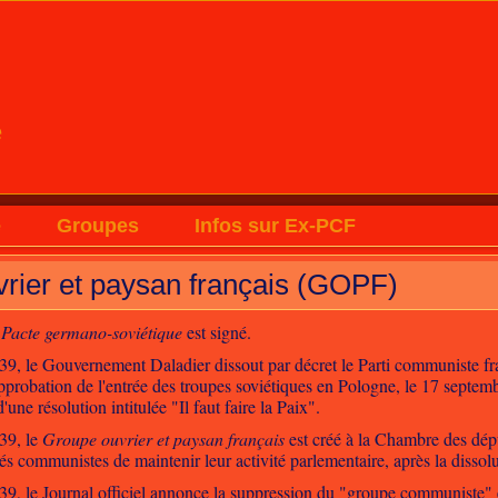
e
e
Groupes
Infos sur Ex-PCF
rier et paysan français (GOPF)
e
Pacte germano-soviétique
est signé.
9, le Gouvernement Daladier dissout par décret le Parti communiste fra
pprobation de l'entrée des troupes soviétiques en Pologne, le 17 septem
une résolution intitulée "Il faut faire la Paix".
39, le
Groupe ouvrier et paysan français
est créé à la Chambre des dé
és communistes de maintenir leur activité parlementaire, après la disso
9, le Journal officiel annonce la suppression du "groupe communiste" e