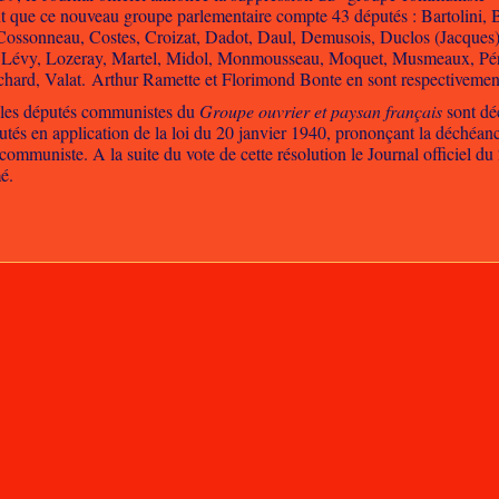
 que ce nouveau groupe parlementaire compte 43 députés : Bartolini, B
Cossonneau, Costes, Croizat, Dadot, Daul, Demusois, Duclos (Jacques),
Lévy, Lozeray, Martel, Midol, Monmousseau, Moquet, Musmeaux, Péri, Pe
chard, Valat. Arthur Ramette et Florimond Bonte en sont respectivement 
, les députés communistes du
Groupe ouvrier et paysan français
sont dé
tés en application de la loi du 20 janvier 1940, prononçant la déchéa
communiste. A la suite du vote de cette résolution le Journal officiel d
é.