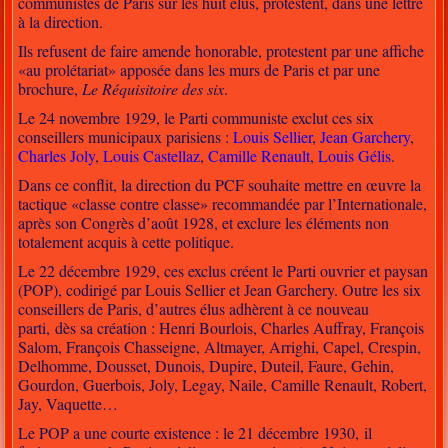
communistes de Paris sur les huit élus, protestent, dans une lettre
à la direction.
Ils refusent de faire amende honorable, protestent par une affiche
«au prolétariat» apposée dans les murs de Paris et par une
brochure,
Le Réquisitoire des six
.
Le 24 novembre 1929, le Parti communiste exclut ces six
conseillers municipaux parisiens :
Louis Sellier
,
Jean Garchery
,
Charles Joly
,
Louis Castellaz
,
Camille Renault
,
Louis Gélis
.
Dans ce conflit, la direction du PCF souhaite mettre en œuvre la
tactique «classe contre classe» recommandée par l’Internationale,
après son Congrès d’août 1928, et exclure les éléments non
totalement acquis à cette politique.
Le 22 décembre 1929, ces exclus créent le Parti ouvrier et paysan
(POP), codirigé par Louis Sellier et Jean Garchery. Outre les six
conseillers de Paris, d’autres élus adhèrent à ce nouveau
parti, dès sa création :
Henri Bourlois
,
Charles Auffray
,
François
Salom
, François Chasseigne, Altmayer, Arrighi, Capel, Crespin,
Delhomme, Dousset, Dunois, Dupire, Duteil, Faure, Gehin,
Gourdon, Guerbois, Joly, Legay, Naile, Camille Renault, Robert,
Jay, Vaquette…
Le POP a une courte existence : le 21 décembre 1930, il