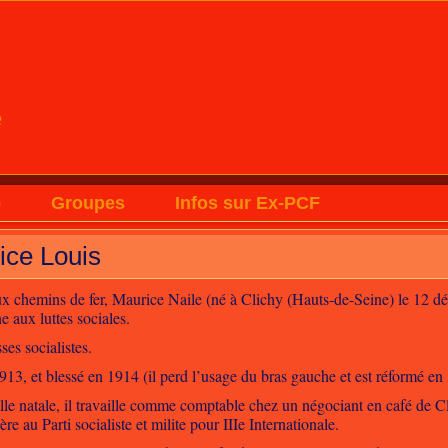
e
e
Groupes
Infos sur Ex-PCF
ice Louis
aux chemins de fer, Maurice Naile (né à Clichy (Hauts-de-Seine) le 12 d
ne aux luttes sociales.
ses socialistes.
1913, et blessé en 1914 (il perd l’usage du bras gauche et est réformé en
lle natale, il travaille comme comptable chez un négociant en café de Cli
e au Parti socialiste et milite pour IIIe Internationale.