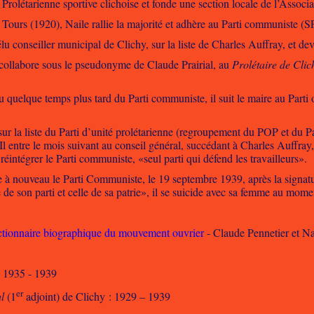
la Prolétarienne sportive clichoise et fonde une section locale de l’Ass
Tours (1920), Naile rallie la majorité et adhère au Parti communiste (S
lu conseiller municipal de Clichy, sur la liste de Charles Auffray, et dev
l collabore sous le pseudonyme de Claude Prairial, au
Prolétaire de Clic
u quelque temps plus tard du Parti communiste, il suit le maire au
Parti 
r la liste du Parti d’unité prolétarienne (regroupement du POP et du Pa
 Il entre le mois suivant au conseil général, succédant à Charles Auffray
 réintégrer le Parti communiste, «seul parti qui défend les travailleurs».
e à nouveau le Parti Communiste, le 19 septembre 1939, après la signa
e de son parti et celle de sa patrie», il se suicide avec sa femme au mom
ctionnaire biographique du mouvement ouvrier
- Claude Pennetier et N
 1935 - 1939
er
l
(1
adjoint) de Clichy : 1929 – 1939