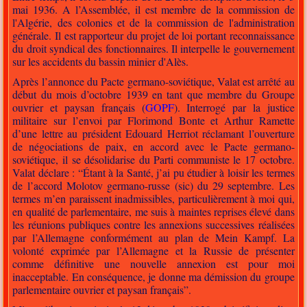
mai 1936. A l’Assemblée, il est membre de la commission de
l'Algérie, des colonies et de la commission de l'administration
générale. Il est rapporteur du projet de loi portant reconnaissance
du droit syndical des fonctionnaires. Il interpelle le gouvernement
sur les accidents du bassin minier d'Alès.
Après l’annonce du Pacte germano-soviétique, Valat est arrêté au
début du mois d’octobre 1939 en tant que membre du
Groupe
ouvrier et paysan français
(
GOPF
). Interrogé par la justice
militaire sur l’envoi par Florimond Bonte et Arthur Ramette
d’une lettre au président Edouard Herriot réclamant l’ouverture
de négociations de paix, en accord avec le Pacte germano-
soviétique, il se désolidarise du Parti communiste le 17 octobre.
Valat déclare : “Étant à la Santé, j’ai pu étudier à loisir les termes
de l’accord Molotov germano-russe (sic) du 29 septembre. Les
termes m’en paraissent inadmissibles, particulièrement à moi qui,
en qualité de parlementaire, me suis à maintes reprises élevé dans
les réunions publiques contre les annexions successives réalisées
par l’Allemagne conformément au plan de Mein Kampf. La
volonté exprimée par l’Allemagne et la Russie de présenter
comme définitive une nouvelle annexion est pour moi
inacceptable. En conséquence, je donne ma démission du groupe
parlementaire ouvrier et paysan français”.