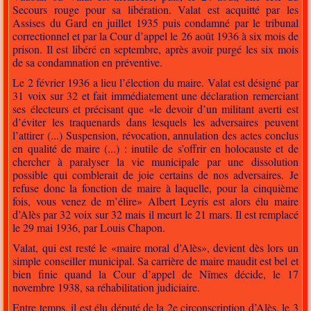
Secours rouge pour sa libération. Valat est acquitté par les
Assises du Gard en juillet 1935 puis condamné par le tribunal
correctionnel et par la Cour d’appel le 26 août 1936 à six mois de
prison. Il est libéré en septembre, après avoir purgé les six mois
de sa condamnation en préventive.
Le 2 février 1936 a lieu l’élection du maire. Valat est désigné par
31 voix sur 32 et fait immédiatement une déclaration remerciant
ses électeurs et précisant que «le devoir d’un militant averti est
d’éviter les traquenards dans lesquels les adversaires peuvent
l’attirer (...) Suspension, révocation, annulation des actes conclus
en qualité de maire (...) : inutile de s’offrir en holocauste et de
chercher à paralyser la vie municipale par une dissolution
possible qui comblerait de joie certains de nos adversaires. Je
refuse donc la fonction de maire à laquelle, pour la cinquième
fois, vous venez de m’élire» Albert Leyris est alors élu maire
d’Alès par 32 voix sur 32 mais il meurt le 21 mars. Il est remplacé
le 29 mai 1936, par Louis Chapon.
Valat, qui est resté le «maire moral d’Alès», devient dès lors un
simple conseiller municipal. Sa carrière de maire maudit est bel et
bien finie quand la Cour d’appel de Nîmes décide, le 17
novembre 1938, sa réhabilitation judiciaire.
Entre temps, il est élu député de la 2e circonscription d’Alès, le 3