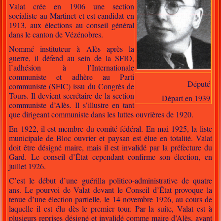
Valat crée en 1906 une section
socialiste au Martinet et est candidat en
1913, aux élections au conseil général
dans le canton de Vézénobres.
Nommé instituteur à Alès après la
guerre, il défend au sein de la SFIO,
l’adhésion à l’Internationale
communiste et adhère au Parti
Député
communiste (SFIC) issu du Congrès de
Tours. Il devient secrétaire de la section
Départ en 1939
communiste d’Alès. Il s’illustre en tant
que dirigeant communiste dans les luttes ouvrières de 1920.
En 1922, il est membre du comité fédéral. En mai 1925, la liste
municipale de Bloc ouvrier et paysan est élue en totalité. Valat
doit être désigné maire, mais il est invalidé par la préfecture du
Gard. Le conseil d’État cependant confirme son élection, en
juillet 1926.
C’est le début d’une guérilla politico-administrative de quatre
ans. Le pourvoi de Valat devant le Conseil d’État provoque la
tenue d’une élection partielle, le 14 novembre 1926, au cours de
laquelle il est élu dès le premier tour. Par la suite, Valat est à
plusieurs reprises désigné et invalidé comme maire d’Alès, avant