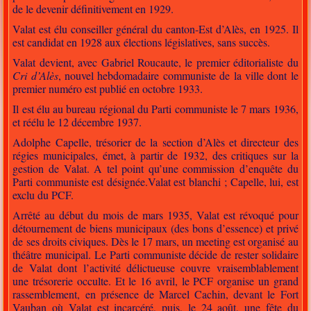
de le devenir définitivement en 1929.
Valat est élu conseiller général du canton-Est d’Alès, en 1925. Il
est candidat en 1928 aux élections législatives, sans succès.
Valat devient, avec Gabriel Roucaute, le premier éditorialiste du
Cri d’Alès
, nouvel hebdomadaire communiste de la ville dont le
premier numéro est publié en octobre 1933.
Il est élu au bureau régional du Parti communiste le 7 mars 1936,
et réélu le 12 décembre 1937.
Adolphe Capelle, trésorier de la section d’Alès et directeur des
régies municipales, émet, à partir de 1932, des critiques sur la
gestion de Valat. A tel point qu’une commission d’enquête du
Parti communiste est désignée.Valat est blanchi ; Capelle, lui, est
exclu du PCF.
Arrêté au début du mois de mars 1935, Valat est révoqué pour
détournement de biens municipaux (des bons d’essence) et privé
de ses droits civiques. Dès le 17 mars, un meeting est organisé au
théâtre municipal. Le Parti communiste décide de rester solidaire
de Valat dont l’activité délictueuse couvre vraisemblablement
une trésorerie occulte. Et le 16 avril, le PCF organise un grand
rassemblement, en présence de Marcel Cachin, devant le Fort
Vauban où Valat est incarcéré, puis, le 24 août, une fête du