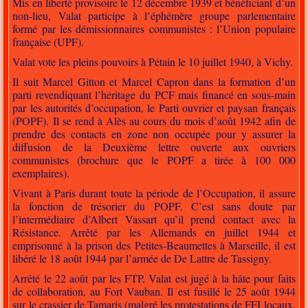
Mis en liberté provisoire le 12 décembre 1939 et bénéficiant d’un
non-lieu, Valat participe à l’éphémère groupe parlementaire
formé par les démissionnaires communistes : l’Union populaire
française (UPF).
Valat vote les pleins pouvoirs à Pétain le 10 juillet 1940, à Vichy.
Il suit Marcel Gitton et Marcel Capron dans la formation d’un
parti revendiquant l’héritage du PCF mais financé en sous-main
par les autorités d’occupation, le Parti ouvrier et paysan français
(POPF). Il se rend à Alès au cours du mois d’août 1942 afin de
prendre des contacts en zone non occupée pour y assurer la
diffusion de la Deuxième lettre ouverte aux ouvriers
communistes (brochure que le POPF a tirée à 100 000
exemplaires).
Vivant à Paris durant toute la période de l’Occupation, il assure
la fonction de trésorier du POPF. C’est sans doute par
l’intermédiaire d’Albert Vassart qu’il prend contact avec la
Résistance. Arrêté par les Allemands en juillet 1944 et
emprisonné à la prison des Petites-Beaumettes à Marseille, il est
libéré le 18 août 1944 par l’armée de De Lattre de Tassigny.
Arrêté le 22 août par les FTP, Valat est jugé à la hâte pour faits
de collaboration, au Fort Vauban. Il est fusillé le 25 août 1944
sur le crassier de Tamaris (malgré les protestations de FFI locaux,