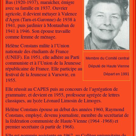
Bas (1920-1937), maraîcher, émigre
avec sa famille en 1937. Ouvrier
agricole, il devient métayer à Valence
d’Agen (Tarn-et-Garonne) de 1938 à
1941, puis jardinier à Montauban de
1941 à 1946. Son épouse travaille
comme femme de ménage.
Hélène Constans milite à l’Union
nationale des étudiants de France
(UNEF). En 1951, elle adhère au Parti
Membre du Comité central
communiste et à l’Union de la Jeunesse
Député de Haute Vienne
républicaine de France. Elle participe au
festival de la Jeunesse à Varsovie, en
Départ en 1991
1955.
Elle réussit au CAPES puis au concours de l’agrégation de
grammaire, et devient en 1955, professeur agrégée de lettres
classiques, au lycée Léonard Limosin de Limoges.
Hélène Constans épouse au début des années 1960, Raymond
Constans, employé, devenu journaliste, membre du secrétariat de
la fédération communiste de Haute-Vienne (1964 -1968) et
premier secrétaire (à partir de 1968).
Elle est nommée assistante en 1967, au Collège universitaire de