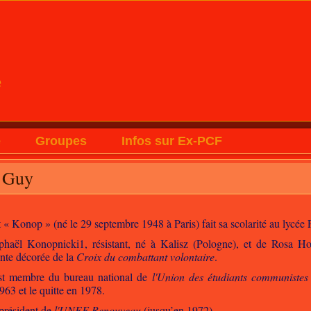
e
e
Groupes
Infos sur Ex-PCF
 Guy
 Konop » (né le 29 septembre 1948 à Paris) fait sa scolarité au lycée P
Raphaël Konopnicki1, résistant, né à Kalisz (Pologne), et de Rosa H
ante décorée de la
Croix du combattant volontaire
.
t membre du bureau national de
l'Union des étudiants communistes
63 et le quitte en 1978.
 président de
l'UNEF-Renouveau
(jusqu’en 1972)