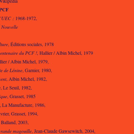
Wikipédia
 PCF
l’UEC :
1968-1972,
 Nouvelle
lture
, Éditions sociales, 1978
centenaire du PCF !,
Hallier / Albin Michel, 1979
llier / Albin Michel, 1979,
e de Lénine
, Garnier, 1980,
ment
, Albin Michel, 1982,
e
, Le Seuil, 1982,
ique
, Grasset, 1985
, La Manufacture, 1986,
rier, Grasset, 1994,
, Balland, 2003,
a grande magouille
, Jean-Claude Gawsewitch, 2004,