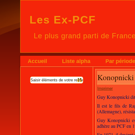
Les Ex-PCF
Le plus grand parti de Franc
Accueil
Liste alpha
Par périod
Konopnicki
Imprimer
Guy Konopnicki dit «
Il est le fils de 
(Allemagne), résist
Guy Konopnicki es
adhère au PCF en 19
En 1971, il devient