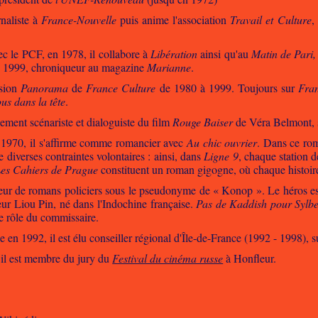
naliste à
France-Nouvelle
puis anime l'association
Travail et Culture
,
ec le PCF, en 1978, il collabore à
Libération
ainsi qu'au
Matin de Pari
uis 1999, chroniqueur au magazine
Marianne
.
ssion
Panorama
de
France Culture
de 1980 à 1999. Toujours sur
Fra
s dans la tête
.
ement scénariste et dialoguiste du film
Rouge Baiser
de Véra Belmont, s
 1970, il s'affirme comme romancier avec
Au chic ouvrier
. Dans ce roma
e diverses contraintes volontaires : ainsi, dans
Ligne 9
, chaque station 
es Cahiers de Prague
constituent un roman gigogne, où chaque histoir
uteur de romans policiers sous le pseudonyme de « Konop ». Le héros 
eur Liou Pin, né dans l'Indochine française.
Pas de Kaddish pour Sylbe
le rôle du commissaire.
e en 1992, il est élu conseiller régional d'Île-de-France (1992 - 1998), su
il est membre du jury du
Festival du cinéma russe
à Honfleur.