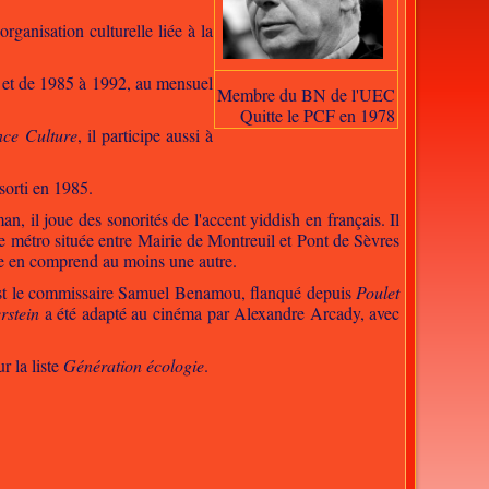
 organisation culturelle liée à la
,
et de 1985 à 1992, au mensuel
Membre du BN de l'UEC
Quitte le PCF en 1978
nce
Culture
, il participe aussi à
orti en 1985.
n, il joue des sonorités de l'accent yiddish en français. Il
de métro située entre Mairie de Montreuil et Pont de Sèvres
e en comprend au moins une autre.
est le commissaire Samuel Benamou, flanqué depuis
Poulet
rstein
a été adapté au cinéma par Alexandre Arcady, avec
r la liste
Génération écologie
.