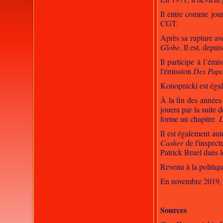
Il entre comme jour
CGT.
Après sa rupture av
Globe
. Il est, dep
Il participe à l’émi
l'émission
Des Papou
Konopnicki est égal
À la fin des années
jouera par la suite d
forme un chapitre.
L
Il est également a
Casher
de l'inspect
Patrick Bruel dans 
Revenu à la politiqu
En novembre 2019, 
Sources