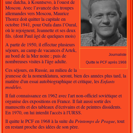
une datcha, à Kountsevo, à l’ouest de
Moscou. Avec l’avancée des troupes
allemandes vers Moscou, Maurice
Thorez doit quitter la capitale en
octobre 1941, pour Oufa dans l’Oural,
où le rejoignent, Jeannette et ses deux
fils. (dont Paul âgé de quelques mois)
A partir de 1950, il effectue plusieurs
séjours, au camp de vacances d'Artek,
au bord de la Mer noire ; puis de
Journaliste
nombreuses visites à l'âge adulte.
Quitte le PCF après 1968
Ces séjours, en Russie, au milieu de la
jeunesse de la nomenklatura, seront, bien des années plus tard, la
matière d'un essai autobiographique et critique, les
Enfants
modèles
.
Il fait connaissance en 1962 avec l'art non-officiel soviétique et
organise des expositions en France. Il fait aussi sortir des
manuscrits et des tableaux d'écrivains et de peintres dissidents.
En 1970, on lui interdit l'accès à l'URSS.
Il quitte le PCF en 1968 à la suite du
Printemps de Prague
, tout
en restant proche des idées de son père.