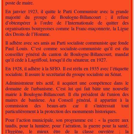
poste de maire.
En janvier 1923, il quitte le Parti Communiste avec la grande
majorité du groupe de Boulogne-Billancourt ; il refuse
d’obtempérer à l’ordre de l’Internationale de quitter des
organisations bourgeoises comme la Franc-maçonnerie, la Ligue
des Droits de l’Homme.
Il adhère avec ses amis au Parti socialiste communiste que fonde
Paul Louis. C’est comme socialiste-communiste qu’il est élu
conseiller général du canton de Boulogne-Billancourt, mandat
qu’il cède à Lagriffoul, lorsqu’il élu sénateur, en 1927.
En 1928, il adhère à la SFIO. Il est réélu en 1935 avec l’étiquette
socialiste. Il assure le secrétariat du groupe socialiste au Sénat.
Administrateur très actif, il acquiert une compétence dans le
domaine de l'urbanisme. C'est lui qui fait bâtir une nouvelle
mairie à Boulogne-Billancourt. Il élu président de l'union des
maires de banlieue. Au Conseil général, il appartint à la
commission des beaux-arts car il s'intéressait tout
particulièrement à la protection des monuments historiques.
Pour l’action municipale, son programme est : « la guerre aux
taudis, pour la lumière, pour l’aération, la guerre pour la santé,
l’hygiène, le mieux être de la classe ouvrière ; la