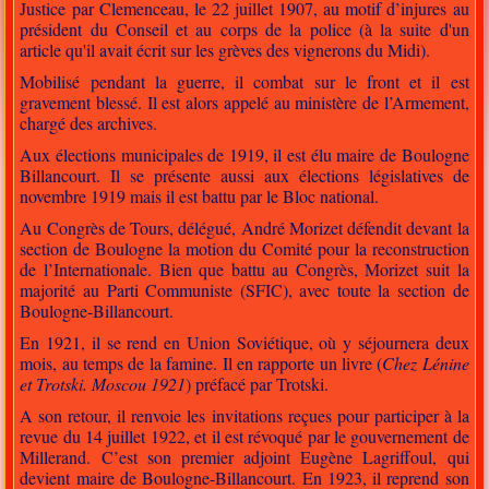
Justice par Clemenceau, le 22 juillet 1907, au motif d’injures au
président du Conseil et au corps de la police (à la suite d'un
article qu'il avait écrit sur les grèves des vignerons du Midi).
Mobilisé pendant la guerre, il combat sur le front et il est
gravement blessé. Il est alors appelé au ministère de l’Armement,
chargé des archives.
Aux élections municipales de 1919, il est élu maire de Boulogne
Billancourt. Il se présente aussi aux élections législatives de
novembre 1919 mais il est battu par le Bloc national.
Au Congrès de Tours, délégué, André Morizet défendit devant la
section de Boulogne la motion du Comité pour la reconstruction
de l’Internationale. Bien que battu au Congrès, Morizet suit la
majorité au Parti Communiste (SFIC), avec toute la section de
Boulogne-Billancourt.
En 1921, il se rend en Union Soviétique, où y séjournera deux
mois, au temps de la famine. Il en rapporte un livre (
Chez Lénine
et Trotski. Moscou 1921
) préfacé par Trotski.
A son retour, il renvoie les invitations reçues pour participer à la
revue du 14 juillet 1922, et il est révoqué par le gouvernement de
Millerand. C’est son premier adjoint Eugène Lagriffoul, qui
devient maire de Boulogne-Billancourt. En 1923, il reprend son